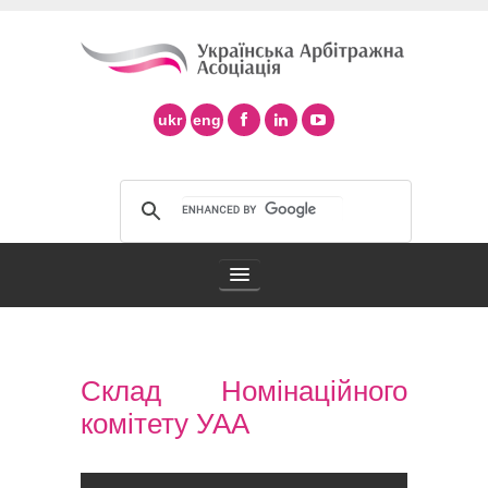
ukr
eng
Арбітражна асоціація
Склад Номінаційного
Арбітраж в Україні
комітету УАА
Підтримка арбітражу ad hoc