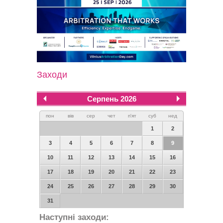
Заходи
Серпень 2026
пон
вів
сер
чет
п'ят
суб
нед
1
2
3
4
5
6
7
8
9
10
11
12
13
14
15
16
17
18
19
20
21
22
23
24
25
26
27
28
29
30
31
Наступні заходи: