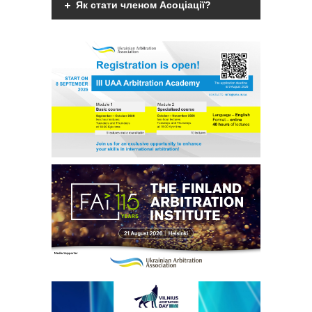
Як стати членом Асоціації?
Арбітри
Членами Асоціації можуть бути фізичні
Члени УАА
дієздатні особи, що мають вищу
юридичну освіту, є фахівцями у галузі
міжнародного комерційного арбітражу
Бібліотека
чи мають професійний інтерес до
практики міжнародного комерційного
арбітражу та поділяють мету та
Студенти
завдання діяльності
Асоціації.
Детальніше
Заходи
Галузеві арбітражі