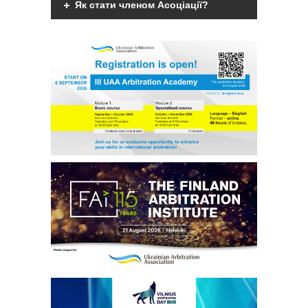
Як стати членом Асоціації?
Арбітри
Членами Асоціації можуть бути фізичні
Члени УАА
дієздатні особи, що мають вищу
юридичну освіту, є фахівцями у галузі
міжнародного комерційного арбітражу
Бібліотека
чи мають професійний інтерес до
практики міжнародного комерційного
арбітражу та поділяють мету та
Студенти
завдання діяльності
Асоціації.
Детальніше
Заходи
Галузеві арбітражі