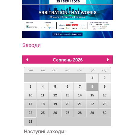
Заходи
Серпень 2026
пон
вів
сер
чет
п'ят
суб
нед
1
2
3
4
5
6
7
8
9
10
11
12
13
14
15
16
17
18
19
20
21
22
23
24
25
26
27
28
29
30
31
Наступні заходи: