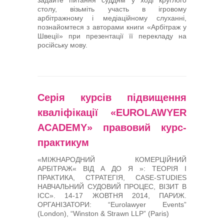
столу, візьміть участь в ігровому
арбітражному і медіаційному слуханні,
познайомтеся з авторами книги «Арбітраж у
Швеції» при презентації її перекладу на
російську мову.
Серія курсів підвищення
кваліфікації «EUROLAWYER
ACADEMY» правовий курс-
практикум
«МІЖНАРОДНИЙ КОМЕРЦІЙНИЙ
АРБІТРАЖ« ВІД А ДО Я »: ТЕОРІЯ І
ПРАКТИКА, СТРАТЕГІЯ, CASE-STUDIES
НАВЧАЛЬНИЙ СУДОВИЙ ПРОЦЕС, ВІЗИТ В
ICC». 14-17 ЖОВТНЯ 2014, ПАРИЖ.
ОРГАНІЗАТОРИ: “Eurolawyer Events”
(London), “Winston & Strawn LLP” (Paris)