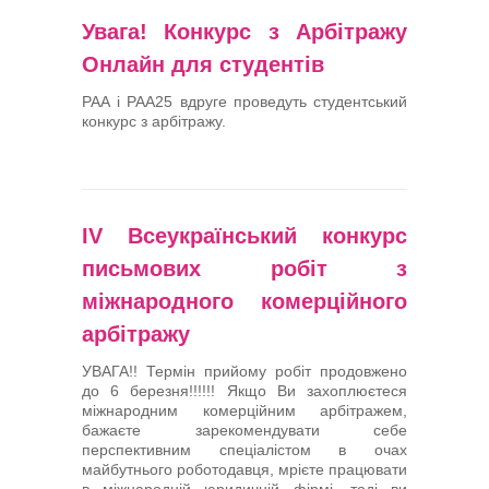
Увага! Конкурс з Арбітражу
Онлайн для студентів
РАА і РАА25 вдруге проведуть студентський
конкурс з арбітражу.
ІV Всеукраїнський конкурс
письмових робіт з
міжнародного комерційного
арбітражу
УВАГА!! Термін прийому робіт продовжено
до 6 березня!!!!!! Якщо Ви захоплюєтеся
міжнародним комерційним арбітражем,
бажаєте зарекомендувати себе
перспективним спеціалістом в очах
майбутнього роботодавця, мрієте працювати
в міжнародній юридичній фірмі, тоді ви