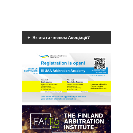
Як стати членом Асоціації?
Членами Асоціації можуть бути фізичні
дієздатні особи, що мають вищу
юридичну освіту, є фахівцями у галузі
міжнародного комерційного арбітражу
чи мають професійний інтерес до
практики міжнародного комерційного
арбітражу та поділяють мету та
завдання діяльності
Асоціації.
Детальніше