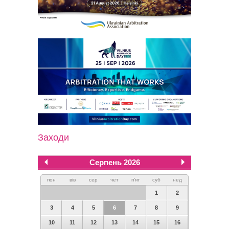
Заходи
Серпень 2026
пон
вів
сер
чет
п'ят
суб
нед
1
2
3
4
5
6
7
8
9
10
11
12
13
14
15
16