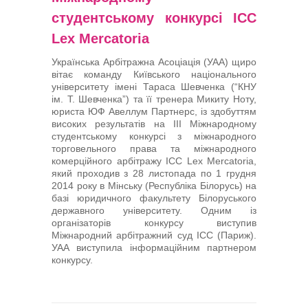
студентському конкурсі ICC
Lex Mercatoria
Українська Арбітражна Асоціація (УАА) щиро
вітає команду Київського національного
університету імені Тараса Шевченка (“КНУ
ім. Т. Шевченка”) та її тренера Микиту Ноту,
юриста ЮФ Авеллум Партнерс, із здобуттям
високих результатів на III Міжнародному
студентському конкурсі з міжнародного
торговельного права та міжнародного
комерційного арбітражу ICC Lex Mercatoria,
який проходив з 28 листопада по 1 грудня
2014 року в Мінську (Республіка Білорусь) на
базі юридичного факультету Білоруського
державного університету. Одним із
організаторів конкурсу виступив
Міжнародний арбітражний суд ICC (Париж).
УАА виступила інформаційним партнером
конкурсу.