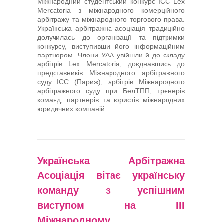
Міжнародний студентський конкурс ICC Lex
Mercatoria з міжнародного комерційного
арбітражу та міжнародного торгового права.
Українська арбітражна асоціація традиційно
долучилась до організації та підтримки
конкурсу, виступивши його інформаційним
партнером. Члени УАА увійшли й до складу
арбітрів Lex Mercatoria, доєднавшись до
представників Міжнародного арбітражного
суду ICC (Париж), арбітрів Міжнародного
арбітражного суду при БелТПП, тренерів
команд, партнерів та юристів міжнародних
юридичних компаній.
Українська Арбітражна
Асоціація вітає українську
команду з успішним
виступом на ІІІ
Міжнародному