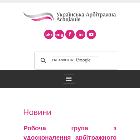
ukr
eng
Арбітражна асоціація
Новини
Арбітраж в Україні
Робоча група з
Підтримка арбітражу ad hoc
удосконалення арбітражного