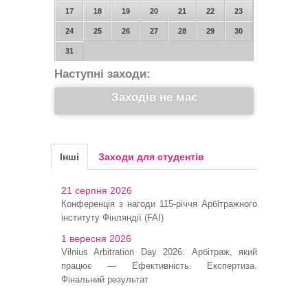
17
18
19
20
21
22
23
24
25
26
27
28
29
30
31
Наступні заходи:
Заходів не має
Інші
Заходи для студентів
21 серпня 2026
Конференція з нагоди 115-річчя Арбітражного
інституту Фінляндії (FAI)
1 вересня 2026
Vilnius Arbitration Day 2026: Арбітраж, який
працює — Ефективність. Експертиза.
Фінальний результат