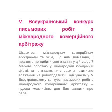
V Всеукраїнський конкурс
письмових робіт з
міжнародного комерційного
арбітражу
Цікавитеся міжнародним комерційним
арбітражем та усім, що ним пов’язано, і
прагнете поглибити свої знання у цій сфері?
Марите роботою у міжнародній юридичній
фірмі, та не знаєте, як справити позитивне
враження на роботодавця? Тоді участь у V
Всеукраїнському конкурсі письмових робіт з
міжнародного комерційного арбітражу –
чудова можливість для Вас заявити про
себе!