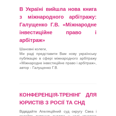
В Україні вийшла нова книга
з міжнародного арбітражу:
Галущенко Г.В. «Міжнародне
інвестиційне право і
арбітраж»
Шановні колеги,
Ми раді представити Вам нову українську
публікацію в сфері міжнародного арбітражу
«Міжнародне інвестиційне право і арбітраж»,
автор - Галущенко Г.В.
КОНФЕРЕНЦІЯ-ТРЕНІНГ ДЛЯ
ЮРИСТІВ З РОСІЇ ТА СНД
Відвідайте Апеляційний суд округу Свеа і
задайте питання суддям у ході круглого