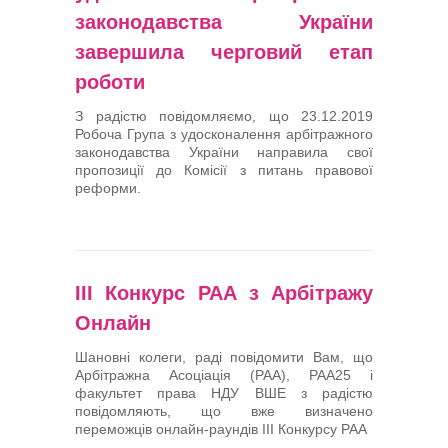
Арбітри
законодавства України
завершила черговий етап
Члени УАА
роботи
З радістю повідомляємо, що 23.12.2019
Бібліотека
Робоча Група з удосконалення арбітражного
законодавства України направила свої
пропозиції до Комісії з питань правової
Студенти
реформи.
Заходи
Галузеві арбітражі
III Конкурс РАА з Арбітражу
Онлайн
Шановні колеги, раді повідомити Вам, що
Арбітражна Асоціація (РАА), РАА25 і
факультет права НДУ ВШЕ з радістю
повідомляють, що вже визначено
переможців онлайн-раундів III Конкурсу РАА