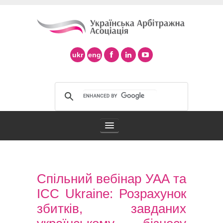
ukr
eng
Арбітражна асоціація
Спільний вебінар УАА та
Арбітраж в Україні
ICC Ukraine: Розрахунок
Підтримка арбітражу ad hoc
збитків, завданих