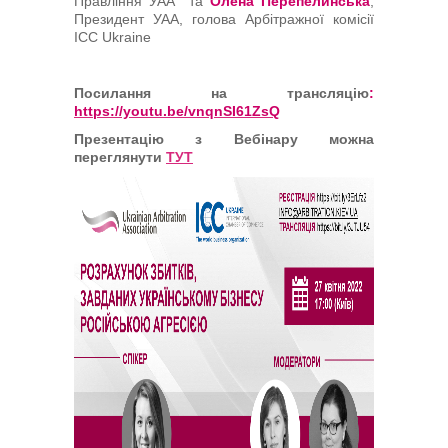
Правління УАА та
Олена Перепелинська
,
Президент УАА, голова Арбітражної комісії
ICC Ukraine
Посилання на трансляцію
:
https://youtu.be/vnqnSI61ZsQ
Презентацію з Вебінару можна
переглянути
ТУТ