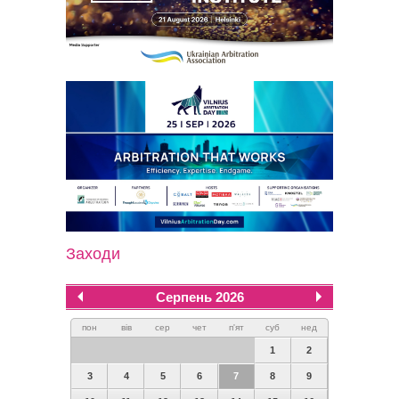
Заходи
Серпень 2026
пон
вів
сер
чет
п'ят
суб
нед
1
2
3
4
5
6
7
8
9