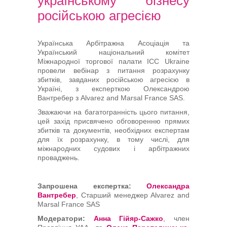
українському бізнесу
Арбітри
російською агресією
Члени УАА
Українська Арбітражна Асоціація та
Український національний комітет
Бібліотека
Міжнародної торгової палати ICC Ukraine
провели вебінар з питання розрахунку
збитків, завданих російською агресією в
Студенти
Україні, з експерткою Олександрою
Вантребер з Alvarez and Marsal France SAS.
Зважаючи на багатогранність цього питання,
Заходи
цей захід присвячено обговоренню прямих
збитків та документів, необхідних експертам
для їх розрахунку, в тому числі, для
Галузеві арбітражі
міжнародних судових і арбітражних
проваджень.
Запрошена експертка:
Олександра
Вантребер
, Старший менеджер Alvarez and
Marsal France SAS
Модератори:
Анна Гійяр-Сажко
, член