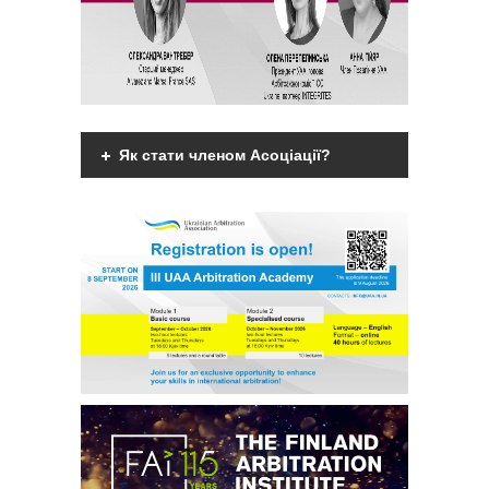
Як стати членом Асоціації?
Членами Асоціації можуть бути фізичні
дієздатні особи, що мають вищу
юридичну освіту, є фахівцями у галузі
міжнародного комерційного арбітражу
чи мають професійний інтерес до
практики міжнародного комерційного
арбітражу та поділяють мету та
завдання діяльності
Асоціації.
Детальніше