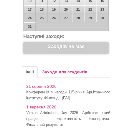
10
11
12
13
14
15
16
17
18
19
20
21
22
23
24
25
26
27
28
29
30
31
Наступні заходи:
Заходів не має
Інші
Заходи для студентів
21 серпня 2026
Конференція з нагоди 115-річчя Арбітражного
інституту Фінляндії (FAI)
1 вересня 2026
Vilnius Arbitration Day 2026: Арбітраж, який
працює — Ефективність. Експертиза.
Фінальний результат