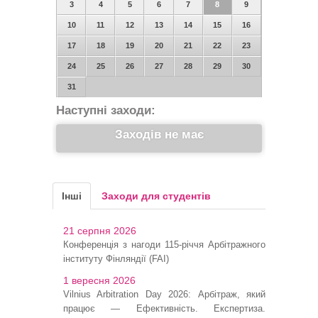
3
4
5
6
7
8
9
10
11
12
13
14
15
16
17
18
19
20
21
22
23
24
25
26
27
28
29
30
31
Наступні заходи:
Заходів не має
Інші
Заходи для студентів
21 серпня 2026
Конференція з нагоди 115-річчя Арбітражного
інституту Фінляндії (FAI)
1 вересня 2026
Vilnius Arbitration Day 2026: Арбітраж, який
працює — Ефективність. Експертиза.