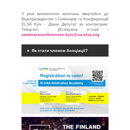
У разі виникнення запитань звертайся до
Віцепрезидентки з Семінарів та Конференцій
ELSA Kyiv - Діани Депутат за контактами:
Telegram - @Ldayana; e-mail
-
seminarsconferences.kyiv@ua.elsa.org
Як стати членом Асоціації?
Членами Асоціації можуть бути фізичні
дієздатні особи, що мають вищу
юридичну освіту, є фахівцями у галузі
міжнародного комерційного арбітражу
чи мають професійний інтерес до
практики міжнародного комерційного
арбітражу та поділяють мету та
завдання діяльності
Асоціації.
Детальніше