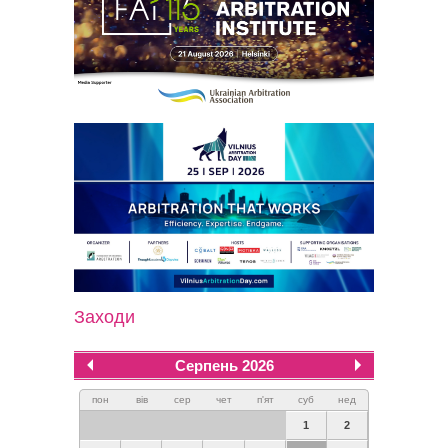
Заходи
Серпень 2026
пон
вів
сер
чет
п'ят
суб
нед
1
2