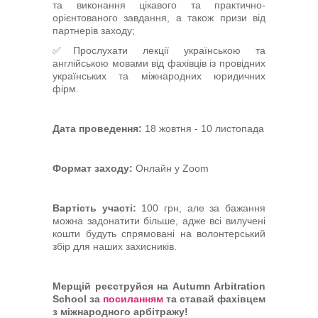
та виконання цікавого та практично-
орієнтованого завдання, а також призи від
партнерів заходу;
✅Прослухати лекції українською та
англійською мовами від фахівців із провідних
українських та міжнародних юридичних
фірм.
Дата проведення:
18 жовтня - 10 листопада
Формат заходу:
Онлайн у Zoom
Вартість участі:
100 грн, але за бажання
можна задонатити більше, адже всі вилучені
кошти будуть спрямовані на волонтерський
збір для наших захисників.
Мерщій реєструйся на Autumn Arbitration
School за
посиланням
та ставай фахівцем
з міжнародного арбітражу!