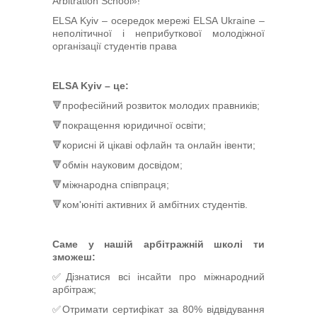
Arbitration School»!
Арбітри
ELSA Kyiv – осередок мережі ELSA Ukraine –
неполітичної і неприбуткової молодіжної
організації студентів права
Члени УАА
Бібліотека
ELSA Kyiv – це:
🔻професійний розвиток молодих правників;
Студенти
🔻покращення юридичної освіти;
🔻корисні й цікаві офлайн та онлайн івенти;
Заходи
🔻обмін науковим досвідом;
🔻міжнародна співпраця;
Галузеві арбітражі
🔻ком'юніті активних й амбітних студентів.
Саме у нашій арбітражній школі ти
зможеш:
✅Дізнатися всі інсайти про міжнародний
арбітраж;
✅Отримати сертифікат за 80% відвідування