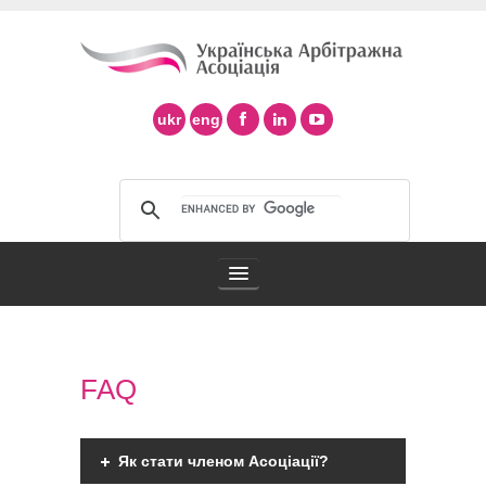
ukr
eng
Арбітражна асоціація
FAQ
Арбітраж в Україні
Підтримка арбітражу ad hoc
Як стати членом Асоціації?