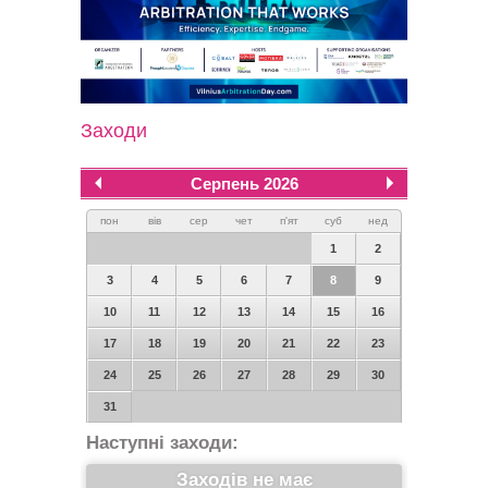
Заходи
Серпень 2026
пон
вів
сер
чет
п'ят
суб
нед
1
2
3
4
5
6
7
8
9
10
11
12
13
14
15
16
17
18
19
20
21
22
23
24
25
26
27
28
29
30
31
Наступні заходи:
Заходів не має