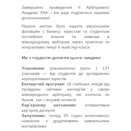
Арбітри
Завершено проведення II Арбітражної
Академії УАА, і ми раді поділитися нашими
досягненнями!
Члени УАА
Нашою метою було надати українським
фахівцям з бізнесу, юристам та студентам
Бібліотека
поглиблені знання та навички в
міжнародному арбітражі через практичні та
інтерактивні лекції й майстер-класи.
Студенти
Ми з гордістю досягли цього завдяки:
Заходи
Учасникам:
різноманітна група з 137
учасників — від студентів до досвідчених
корпоративних юристів
Галузеві арбітражі
Експертній програмі:
18 глибоких лекцій від
провідних світових експертів у сфері
міжнародного арбітражу, які охопили як
базові, так і галузеві аспекти
Кар’єрному натхненню:
інтерактивна
кар’єрна дискусія
Залученню:
понад 35 годин інтенсивного
навчання з додатковими навчальними
матеріалами