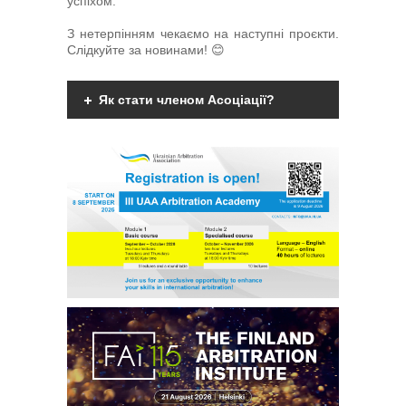
успіхом.
З нетерпінням чекаємо на наступні проєкти.
Слідкуйте за новинами! 😊
Як стати членом Асоціації?
Членами Асоціації можуть бути фізичні
дієздатні особи, що мають вищу
юридичну освіту, є фахівцями у галузі
міжнародного комерційного арбітражу
чи мають професійний інтерес до
практики міжнародного комерційного
арбітражу та поділяють мету та
завдання діяльності
Асоціації.
Детальніше