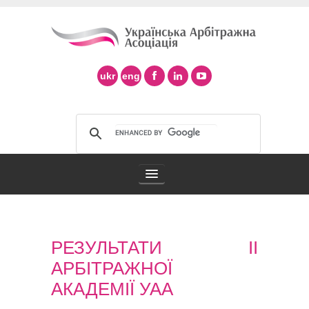
ukr
eng
Арбітражна асоціація
РЕЗУЛЬТАТИ ІІ
Арбітраж в Україні
АРБІТРАЖНОЇ
Підтримка арбітражу ad hoc
АКАДЕМІЇ УАА