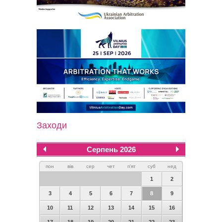
Заходи
Серпень 2026
пон
вів
сер
чет
п'ят
суб
нед
1
2
3
4
5
6
7
8
9
10
11
12
13
14
15
16
17
18
19
20
21
22
23