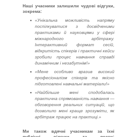
Наші учасники залишили чудові відгуки,
зокрема:
«Унікальна можливість напряму
поспілкуватися з досвідченими
практиками й науковцями у сфері
міжнародного арбітражу.
Інтерактивний формат сесій,
відкритість спікерів і практичні кейси
зробили процес навчання справді
динамічним і незабутнім!»
«Мене особливо вразив високий
професіоналізм спікерів та якісно
підготовлені навчальні матеріали!»
«Найбільше мені сподобалась
практична спрямованість навчання —
обговорення реальних ситуацій, що
дозволило мені краще зрозуміти, як
арбітраж працює на практиці.»
Ми також вдячні учасникам за їхні
публічні відгуки та пости: