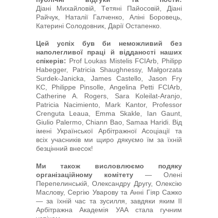
Діані Михайловій, Tетяні Пайосовій, Діані
Райчук, Наталії Галченко, Аліні Боровець,
Катерині Солодовник, Дарії Остапенко.
Цей успіх був би неможливий без
наполегливої праці й відданості наших
спікерів:
Prof Loukas Mistelis FCIArb, Philipp
Habegger, Patricia Shaughnessy, Małgorzata
Surdek-Janicka, James Castello, Jason Fry
KC, Philippe Pinsolle, Angelina Petti FCIArb,
Catherine A. Rogers, Sara Koleilat-Aranjo,
Patricia Nacimiento, Mark Kantor, Professor
Crenguta Leaua, Emma Skakle, Ian Gaunt,
Giulio Palermo, Chiann Bao, Samaa Haridi. Від
імені Української Арбітражної Асоціації та
всіх учасників ми щиро дякуємо їм за їхній
безцінний внесок!
Ми також висловлюємо подяку
організаційному комітету
— Олені
Перепелинській, Олександру Другу, Олексію
Маслову, Сергію Уварову та Анні Гіяр Сажко
— за їхній час та зусилля, завдяки яким II
Арбітражна Академія УАА стала гучним