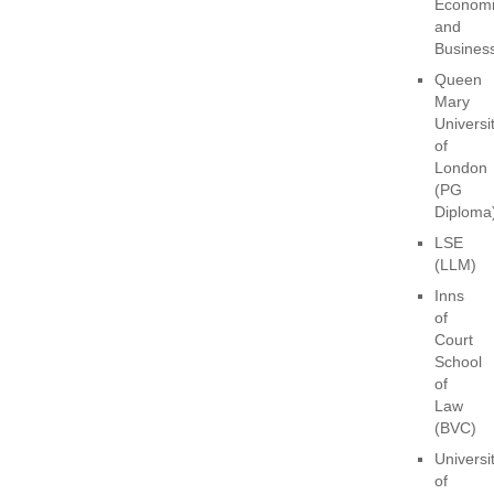
Economi
and
Busines
Queen
Mary
Universi
of
London
(PG
Diploma
LSE
(LLM)
Inns
of
Court
School
of
Law
(BVC)
Universi
of