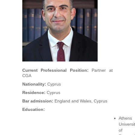
Арбітри
Члени УАА
Бібліотека
Студенти
Заходи
Current Professional Position:
Partner at
CGA
Галузеві арбітражі
Nationality:
Cyprus
Residence:
Cyprus
Bar admission:
England and Wales, Cyprus
Education:
Athens
Universi
of