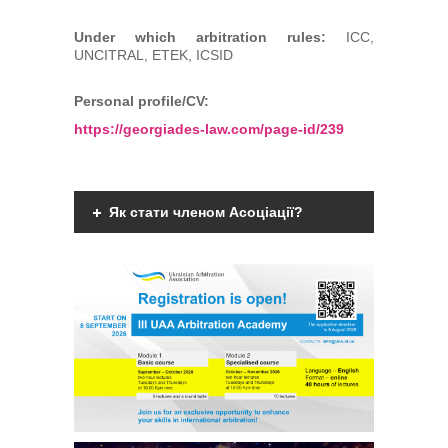
Under which arbitration rules:
ICC,
UNCITRAL, ETEK, ICSID
Personal profile/CV:
https://georgiades-law.com/page-id/239
Як стати членом Асоціації?
Членами Асоціації можуть бути фізичні
дієздатні особи, що мають вищу
юридичну освіту, є фахівцями у галузі
міжнародного комерційного арбітражу
чи мають професійний інтерес до
практики міжнародного комерційного
арбітражу та поділяють мету та
завдання діяльності
Асоціації.
Детальніше