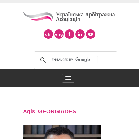
ukr
eng
Арбітражна асоціація
Agis GEORGIADES
Арбітраж в Україні
Підтримка арбітражу ad hoc