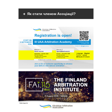
Як стати членом Асоціації?
Членами Асоціації можуть бути фізичні
дієздатні особи, що мають вищу
юридичну освіту, є фахівцями у галузі
міжнародного комерційного арбітражу
чи мають професійний інтерес до
практики міжнародного комерційного
арбітражу та поділяють мету та
завдання діяльності
Асоціації.
Детальніше