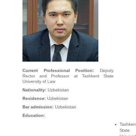
Арбітри
Члени УАА
Бібліотека
Студенти
Заходи
Current Professional Position:
Deputy
Rector and Professor at Tashkent State
University of Law
Галузеві арбітражі
Nationality:
Uzbekistan
Residence:
Uzbekistan
Bar admission:
Uzbekistan
Education:
Tashken
State