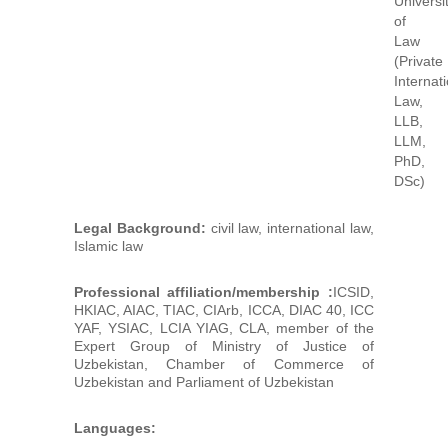
Universi
of
Law
(Private
Internat
Law,
LLB,
LLM,
PhD,
DSc)
Legal Background:
civil law, international law,
Islamic law
Professional affiliation/membership :
ICSID,
HKIAC, AIAC, TIAC, CIArb, ICCA, DIAC 40, ICC
YAF, YSIAC, LCIA YIAG, CLA, member of the
Expert Group of Ministry of Justice of
Uzbekistan, Chamber of Commerce of
Uzbekistan and Parliament of Uzbekistan
Languages: