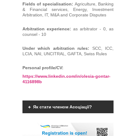
Fields of specialisation:
Agriculture, Banking
& Financial services, Energy, Investment
Arbitration, IT, M&A and Corporate Disputes
Arbitration experience:
as arbitrator - 0, as
counsel - 10
Under which arbitration rules:
SCC, ICC,
LCIA, NAI, UNCITRAL, GAFTA, Swiss Rules
Personal profile/CV:
https://www.linkedin.com/in/olesia-gontar-
4116898b
Як стати членом Асоціації?
Членами Асоціації можуть бути фізичні
дієздатні особи, що мають вищу
юридичну освіту, є фахівцями у галузі