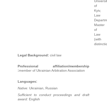
Universi
of
Kyiv,
Law
Departm
Master
of
Law
(with
distincti
Legal Background:
civil law
Professional affiliation/membership
:
member of Ukrainian Arbitration Association
Languages:
Native:
Ukrainian, Russian
Sufficient to conduct proceedings and draft
award:
English